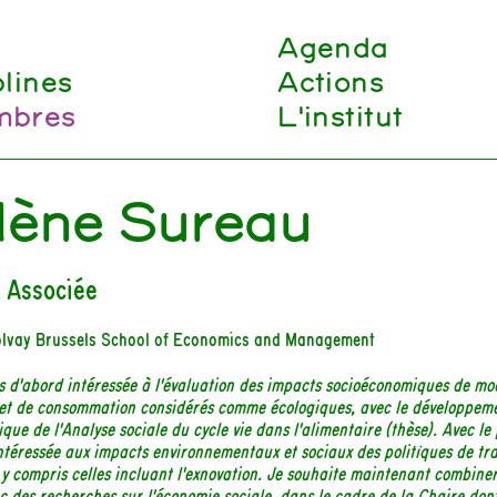
Agenda
plines
Actions
bres
L'institut
lène Sureau
 Associée
olvay Brussels School of Economics and Management
s d'abord intéressée à l'évaluation des impacts socioéconomiques de mo
et de consommation considérés comme écologiques, avec le développem
que de l'Analyse sociale du cycle vie dans l'alimentaire (thèse). Avec l
intéressée aux impacts environnementaux et sociaux des politiques de tra
 y compris celles incluant l'exnovation. Je souhaite maintenant combine
c des recherches sur l'économie sociale, dans le cadre de la Chaire dont