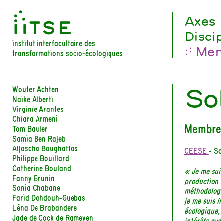
󰀀
Axes
Disci
institut interfacultaire des
Mem
transformations socio-écologiques
So
Wouter Achten
Naike Alberti
Virginie Arantes
Chiara Armeni
Membre
Tom Bauler
Samia Ben Rajeb
Aljoscha Boughattas
CEESE
- S
Philippe Bouillard
Catherine Bouland
« Je me sui
Fanny Brunin
production 
Sonia Chabane
méthodologi
Farid Dahdouh-Guebas
je me suis 
Léna De Brabandere
écologique,
Jade de Cock de Rameyen
intérêts ave