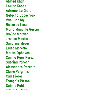
Ahmed Khan
Louise Knops
Adriano La Gioia
Natacha Lapeyroux
Van Lindsay
Riccardo Losa
Maria Mancilla Garcia
Davide Martino
Jessica Maufort
Sandrine Meyer
Luisa Moretto
Martin Ophoven
Camilo Paez Perez
Sabrina Parent
Alessandro Parente
Claire Pelgrims
Carl Pierer
François Pirson
Sabine Pohl
Adélaïde Ragot
Laurence Roudart
Marc-Antoine Sabaté
Agathe Salmon