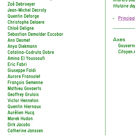
Zoé Debroeyer
titulaire d
Jean-Michel Decroly
Quentin Deforge
Principa
Christophe Delaere
Chloé Deligne
Sebastian Demolder Escobar
Axes
Ann Desmet
Gouvern
Anya Diekmann
Citoyen.
Catalina-Codruta Dobre
Amina El Youssoufi
Eric Fabri
Giuseppe Faldi
Aurore Fransolet
François Gemenne
Mathieu Govaerts
Geoffrey Grulois
Victor Henneton
Quentin Hiernaux
Aurélien Hucq
Marek Hudon
Dirk Jacobs
Catherine Janssen