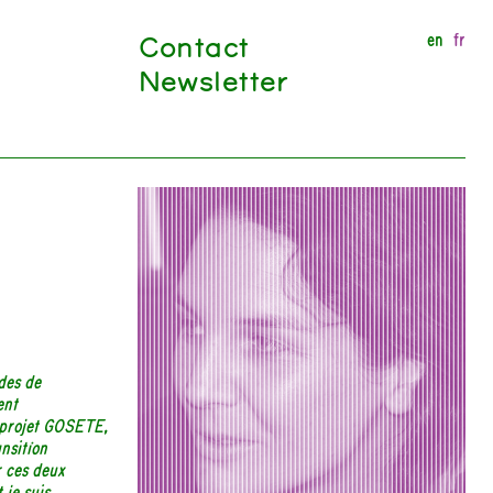
Contact
en
fr
Newsletter
des de
ent
e projet GOSETE,
nsition
r ces deux
 je suis