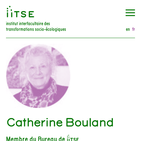
󰀀
institut interfacultaire des
transformations socio-écologiques
en
fr
Catherine Bouland
Membre du Bureau de iiTSE