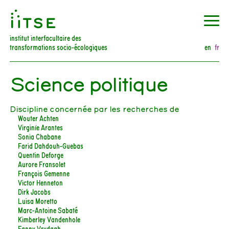
󰀀
institut interfacultaire des
transformations socio-écologiques
en
fr
Science politique
Discipline concernée par les recherches de
Wouter Achten
Virginie Arantes
Sonia Chabane
Farid Dahdouh-Guebas
Quentin Deforge
Aurore Fransolet
François Gemenne
Victor Henneton
Dirk Jacobs
Luisa Moretto
Marc-Antoine Sabaté
Kimberley Vandenhole
Fanny Vrydagh