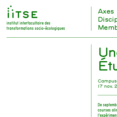
󰀀
Axes
Disci
institut interfacultaire des
Memb
transformations socio-écologiques
Une
Ét
Campus 
17 nov.
De septembr
courses ali
l’expérimen