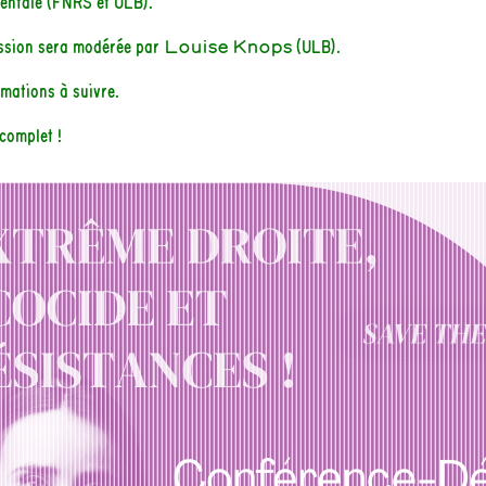
entale (FNRS et ULB).
ussion sera modérée par
Louise Knops
(ULB).
rmations à suivre.
complet !